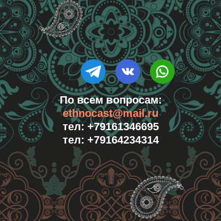
По всем вопросам:
ethnocast@mail.ru
тел: +79161346695
тел: +79164234314