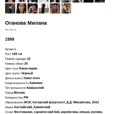
Оганова Милана
Актриса
1999
Актриса
160 см
Рост
42
Размер одежды
36
Размер обуви
Темно-к
арие
Цвет глаз
Черный
Цвет волос
Ниже плеч
Длина волос
Армянка
Национальность
Кавказский
Тип внешности
Москва
Город
РФ
Гражданство
ИСИ, Актерский факультет, Д.Д. Михайлова, 2022
Образование
Английский, Армянский
Языки
Ф
ехтование, сценический бой, акробатика, коньки, ролики,
Спорт