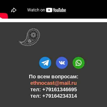
По всем вопросам:
ethnocast@mail.ru
тел: +79161346695
тел: +79164234314