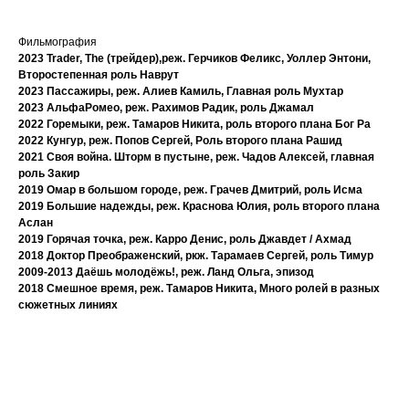
Фильмография
2023 Trader, The (трейдер),реж. Герчиков Феликс, Уоллер Энтони,
Второстепенная роль Наврут
2023 Пассажиры, реж. Алиев Камиль, Главная роль Мухтар
2023 АльфаРомео, реж. Рахимов Радик, роль Джамал
2022 Горемыки, реж. Тамаров Никита, роль второго плана Бог Ра
2022 Кунгур, реж. Попов Сергей, Роль второго плана Рашид
2021 Своя война. Шторм в пустыне, реж. Чадов Алексей, главная
роль Закир
2019 Омар в большом городе, реж. Грачев Дмитрий, роль Исма
2019 Большие надежды, реж. Краснова Юлия, роль второго плана
Аслан
2019 Горячая точка, реж. Карро Денис, роль Джавдет / Ахмад
2018 Доктор Преображенский, ркж. Тарамаев Сергей, роль Тимур
2009-2013 Даёшь молодёжь!, реж. Ланд Ольга, эпизод
2018 Смешное время, реж. Тамаров Никита, Много ролей в разных
сюжетных линиях