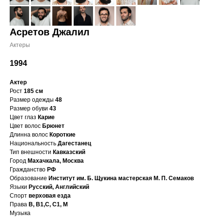
Асретов Джалил
Актеры
1994
Актер
Рост
185 см
Размер одежды
48
Размер обуви
43
Цвет глаз
Карие
Цвет волос
Брюнет
Длинна волос
Короткие
Национальность
Дагестанец
Тип внешности
Кавказский
Город
Махачкала, Москва
Гражданство
РФ
Образование
Институт им. Б. Щукина мастерская М. П. Семаков
Языки
Русский, Английский
Спорт
верховая езда
Права
B, B1,C, С1, M
Музыка